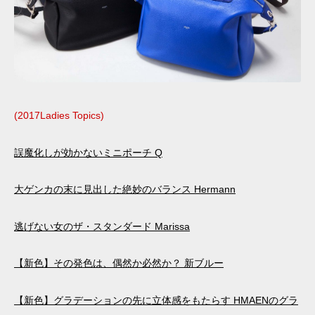
(2017Ladies Topics)
誤魔化しが効かないミニポーチ Q
大ゲンカの末に見出した絶妙のバランス Hermann
逃げない女のザ・スタンダード Marissa
【新色】その発色は、偶然か必然か？ 新ブルー
【新色】グラデーションの先に立体感をもたらす HMAENのグラ